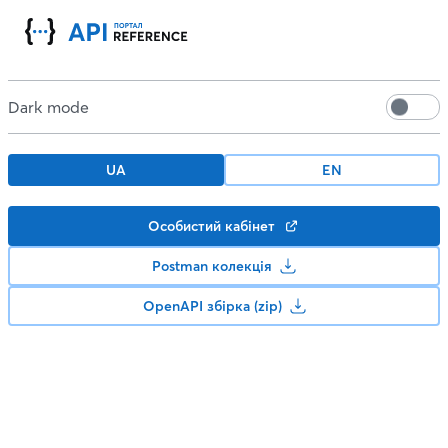
Dark mode
UA
EN
Особистий кабінет
Postman колекція
OpenAPI збірка (zip)